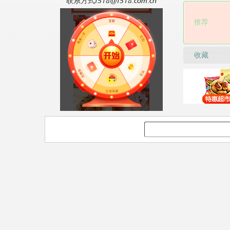
联系方式f518@f518.com.cn
推荐
收藏