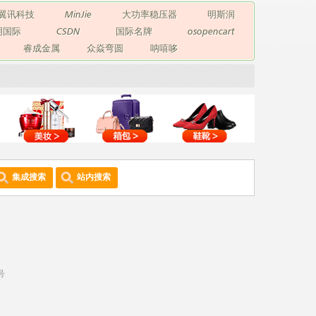
翼讯科技
MinJie
大功率稳压器
明斯润
玥国际
CSDN
国际名牌
osopencart
睿成金属
众焱弯圆
呐嘻哆
集成搜索
站内搜索
号