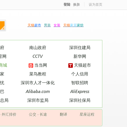
登陆
·
换肤
设为首页
天猫
超市
男装
女装
天猫
家居
家纺
府
南山政府
深圳住建局
育网
CCTV
新华网
商城
当当网
天猫超市
家
菜鸟教程
个人信用
忧
深圳市人才一体化
智联招聘
巴
Alibaba.com
AliExpress
总局
深圳市监局
深圳社保局
·
外汇排价
公交
·
长途
翻译
星座运程