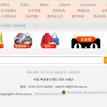
阿里云
百度云
新网云
EZNOW
chinasouth
金卡奇棚业
佳艺弯圆
源昆机电
明润宏业
伍
人才联合会
2345导航
数理化公式
秦宇科技
星品装饰
登录载入我的收藏…
+
网站地图
-
关于本站
-
网站提交
-
在线咨询
中国·粤港澳大湾区·深圳·大梅沙
电话：0755-3316 3029,E－mail:F518@F518.com.cn
粤公网安备 44030402003722
Copyright
©
f518.com.cn ,
粤ICP备09218596号