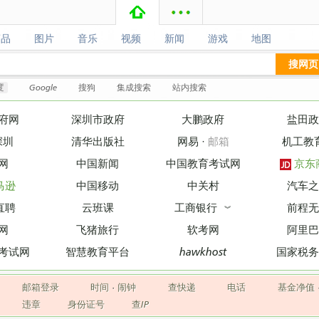
商品
图片
音乐
视频
新闻
游戏
地图
商品
图片
音乐
视频
新闻
游戏
地图
搜网页
度
Google
搜狗
集成搜索
站内搜索
府网
深圳市政府
大鹏政府
盐田政
深圳
清华出版社
网易
·
邮箱
机工教
网
中国新闻
中国教育考试网
京东
马逊
中国移动
中关村
汽车之
直聘
云班课
工商银行
前程无
︾
网
飞猪旅行
软考网
阿里巴
考试网
智慧教育平台
hawkhost
国家税务
邮箱登录
时间
·
闹钟
查快递
电话
基金净值
违章
身份证号
查IP