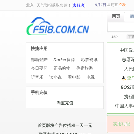
8月7日
星期
五
立秋
北京
天气预报获取失败！[
去解决
]
网页
网页
360
百
快捷应用
中国政
志愿
邮箱登陆
Docker资源
彩票资讯
今日要闻
正品购物
住宿旅游
人民
听音乐
读小说
看电影
电视
亚
BOSS
手机充值
携程
淘宝充值
中国人事
实用功能
首页版块广告位招租一天一元