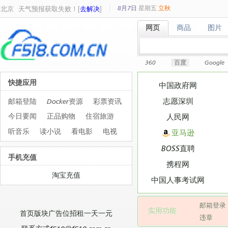
8月7日
星期
五
立秋
北京
天气预报获取失败！[
去解决
]
网页
商品
图片
网页
商品
图片
360
百度
Google
快捷应用
中国政府网
志愿深圳
邮箱登陆
Docker资源
彩票资讯
今日要闻
正品购物
住宿旅游
人民网
听音乐
读小说
看电影
电视
亚马逊
BOSS直聘
手机充值
携程网
淘宝充值
中国人事考试网
邮箱登录
实用功能
首页版块广告位招租一天一元
违章