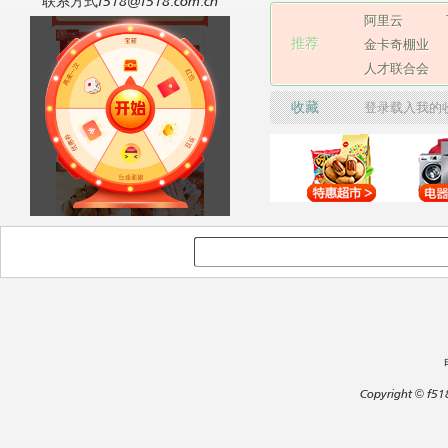
联系方式f518@f518.com.cn
阿里云
推荐
金卡奇棚业
人才联合会
收藏
登录载入我的
Copyright
©
f51