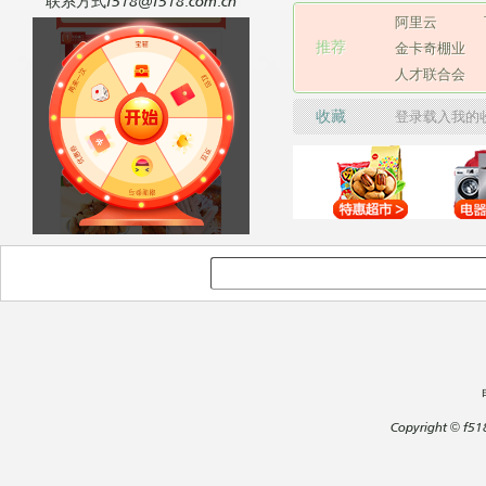
联系方式f518@f518.com.cn
阿里云
推荐
金卡奇棚业
人才联合会
收藏
登录载入我的
Copyright
©
f51