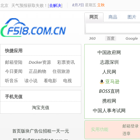
8月7日
星期
五
立秋
北京
天气预报获取失败！[
去解决
]
网页
商品
图片
网页
商品
图片
360
百度
Google
快捷应用
中国政府网
志愿深圳
邮箱登陆
Docker资源
彩票资讯
今日要闻
正品购物
住宿旅游
人民网
听音乐
读小说
看电影
电视
亚马逊
BOSS直聘
手机充值
携程网
淘宝充值
中国人事考试网
邮箱登录
实用功能
首页版块广告位招租一天一元
违章