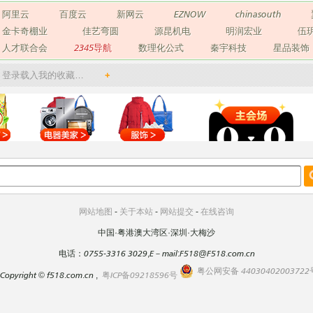
阿里云
百度云
新网云
EZNOW
chinasouth
金卡奇棚业
佳艺弯圆
源昆机电
明润宏业
伍
人才联合会
2345导航
数理化公式
秦宇科技
星品装饰
登录载入我的收藏…
+
网站地图
-
关于本站
-
网站提交
-
在线咨询
中国·粤港澳大湾区·深圳·大梅沙
电话：0755-3316 3029,E－mail:F518@F518.com.cn
粤公网安备 44030402003722
Copyright
©
f518.com.cn ,
粤ICP备09218596号