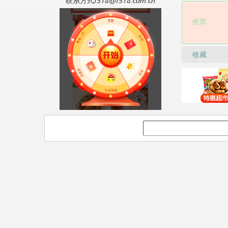
联系方式f518@f518.com.cn
推荐
收藏