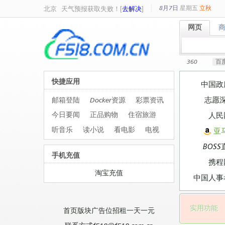
8月7日
星期
五
立秋
北京
天气预报获取失败！[
去解决
]
网页
网页
360
百
快捷应用
中国政
志愿
邮箱登陆
Docker资源
彩票资讯
今日要闻
正品购物
住宿旅游
人民
听音乐
读小说
看电影
电视
亚
BOSS
手机充值
携程
淘宝充值
中国人事
实用功能
首页版块广告位招租一天一元