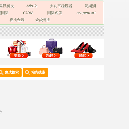
翼讯科技
MinJie
大功率稳压器
明斯润
玥国际
CSDN
国际名牌
osopencart
睿成金属
众焱弯圆
集成搜索
站内搜索
号