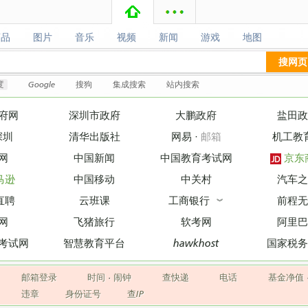
商品
图片
音乐
视频
新闻
游戏
地图
商品
图片
音乐
视频
新闻
游戏
地图
搜网页
度
Google
搜狗
集成搜索
站内搜索
府网
深圳市政府
大鹏政府
盐田政
深圳
清华出版社
网易
·
邮箱
机工教
网
中国新闻
中国教育考试网
京东
马逊
中国移动
中关村
汽车之
直聘
云班课
工商银行
前程无
︾
网
飞猪旅行
软考网
阿里巴
考试网
智慧教育平台
hawkhost
国家税务
邮箱登录
时间
·
闹钟
查快递
电话
基金净值
违章
身份证号
查IP