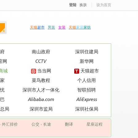
登陆
·
换肤
设为首页
天猫
超市
男装
女装
天猫
家居
家纺
府
南山政府
深圳住建局
育网
CCTV
新华网
商城
当当网
天猫超市
家
菜鸟教程
个人信用
忧
深圳市人才一体化
智联招聘
巴
Alibaba.com
AliExpress
总局
深圳市监局
深圳社保局
·
外汇排价
公交
·
长途
翻译
星座运程