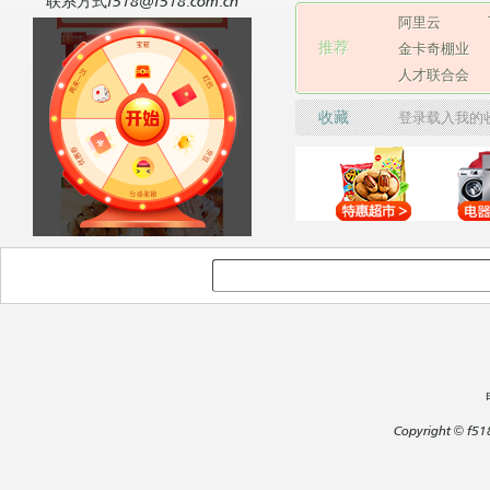
联系方式f518@f518.com.cn
阿里云
推荐
金卡奇棚业
人才联合会
收藏
登录载入我的
Copyright
©
f51