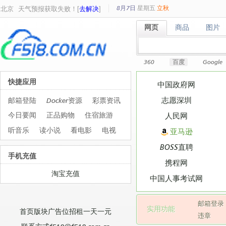
8月7日
星期
五
立秋
北京
天气预报获取失败！[
去解决
]
网页
商品
图片
网页
商品
图片
360
百度
Google
快捷应用
中国政府网
志愿深圳
邮箱登陆
Docker资源
彩票资讯
今日要闻
正品购物
住宿旅游
人民网
听音乐
读小说
看电影
电视
亚马逊
BOSS直聘
手机充值
携程网
淘宝充值
中国人事考试网
邮箱登录
实用功能
首页版块广告位招租一天一元
违章