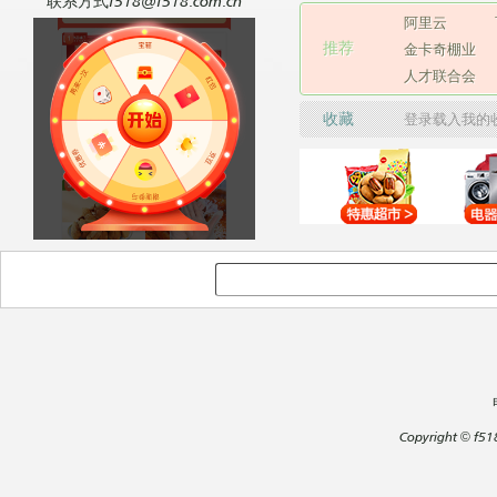
联系方式f518@f518.com.cn
阿里云
推荐
金卡奇棚业
人才联合会
收藏
登录载入我的
Copyright
©
f51