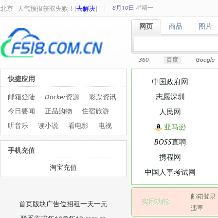
8月10日
星期
一
北京
天气预报获取失败！[
去解决
]
网页
商品
图片
网页
商品
图片
360
百度
Google
快捷应用
中国政府网
志愿深圳
邮箱登陆
Docker资源
彩票资讯
今日要闻
正品购物
住宿旅游
人民网
听音乐
读小说
看电影
电视
亚马逊
BOSS直聘
手机充值
携程网
淘宝充值
中国人事考试网
邮箱登录
实用功能
首页版块广告位招租一天一元
违章