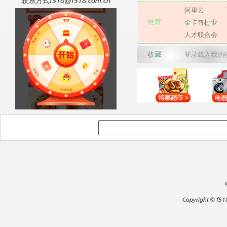
联系方式f518@f518.com.cn
阿里云
推荐
金卡奇棚业
人才联合会
收藏
登录载入我的
Copyright
©
f51