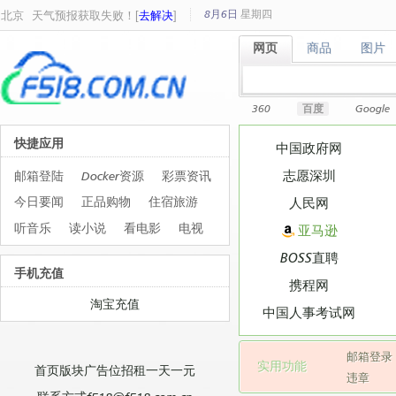
8月6日
星期
四
北京
天气预报获取失败！[
去解决
]
网页
商品
图片
网页
商品
图片
360
百度
Google
快捷应用
中国政府网
志愿深圳
邮箱登陆
Docker资源
彩票资讯
今日要闻
正品购物
住宿旅游
人民网
听音乐
读小说
看电影
电视
亚马逊
BOSS直聘
手机充值
携程网
淘宝充值
中国人事考试网
邮箱登录
实用功能
首页版块广告位招租一天一元
违章