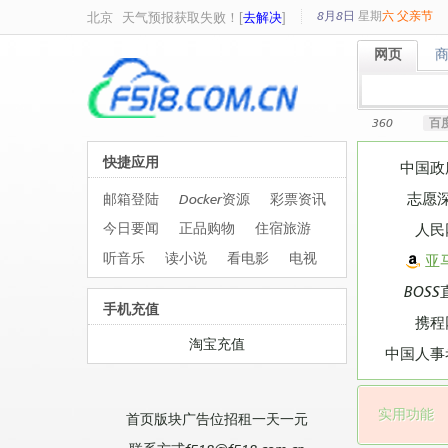
8月8日
星期
六
父亲节
北京
天气预报获取失败！[
去解决
]
网页
网页
360
百
快捷应用
中国政
志愿
邮箱登陆
Docker资源
彩票资讯
今日要闻
正品购物
住宿旅游
人民
听音乐
读小说
看电影
电视
亚
BOSS
手机充值
携程
淘宝充值
中国人事
实用功能
首页版块广告位招租一天一元