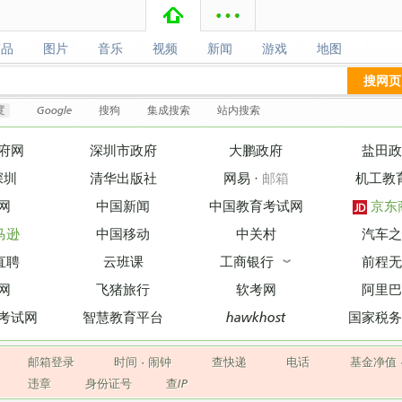
商品
图片
音乐
视频
新闻
游戏
地图
商品
图片
音乐
视频
新闻
游戏
地图
搜网页
度
Google
搜狗
集成搜索
站内搜索
府网
深圳市政府
大鹏政府
盐田政
深圳
清华出版社
网易
·
邮箱
机工教
网
中国新闻
中国教育考试网
京东
马逊
中国移动
中关村
汽车之
直聘
云班课
工商银行
前程无
︾
网
飞猪旅行
软考网
阿里巴
考试网
智慧教育平台
hawkhost
国家税务
邮箱登录
时间
·
闹钟
查快递
电话
基金净值
违章
身份证号
查IP