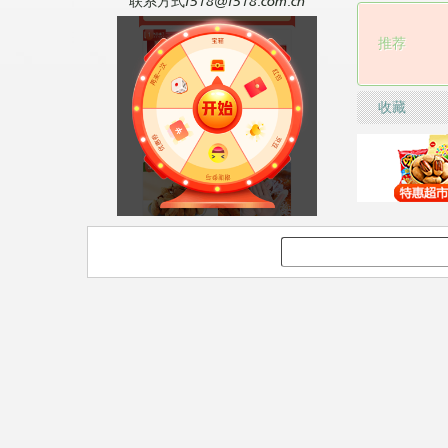
联系方式f518@f518.com.cn
推荐
收藏