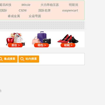
翼讯科技
MinJie
大功率稳压器
明斯润
玥国际
CSDN
国际名牌
osopencart
睿成金属
众焱弯圆
集成搜索
站内搜索
号