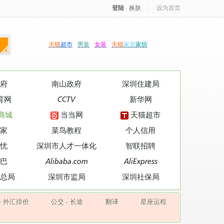
登陆
·
换肤
设为首页
天猫
超市
男装
女装
天猫
家居
家纺
府
南山政府
深圳住建局
育网
CCTV
新华网
商城
当当网
天猫超市
家
菜鸟教程
个人信用
忧
深圳市人才一体化
智联招聘
巴
Alibaba.com
AliExpress
总局
深圳市监局
深圳社保局
·
外汇排价
公交
·
长途
翻译
星座运程