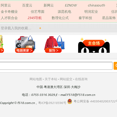
阿里云
百度云
新网云
EZNOW
chinasouth
金卡奇棚业
佳艺弯圆
源昆机电
明润宏业
伍
人才联合会
2345导航
数理化公式
秦宇科技
星品装饰
登录载入我的收藏…
+
网站地图
-
关于本站
-
网站提交
-
在线咨询
中国·粤港澳大湾区·深圳·大梅沙
电话：0755-3316 3029,E－mail:F518@F518.com.cn
粤公网安备 44030402003722
Copyright
©
f518.com.cn ,
粤ICP备09218596号