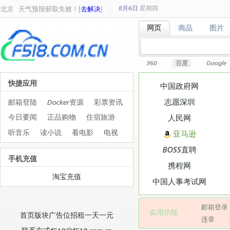
8月6日
星期
四
北京
天气预报获取失败！[
去解决
]
网页
商品
图片
网页
商品
图片
360
百度
Google
快捷应用
中国政府网
志愿深圳
邮箱登陆
Docker资源
彩票资讯
今日要闻
正品购物
住宿旅游
人民网
听音乐
读小说
看电影
电视
亚马逊
BOSS直聘
手机充值
携程网
淘宝充值
中国人事考试网
邮箱登录
实用功能
首页版块广告位招租一天一元
违章