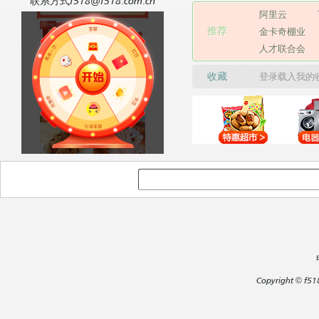
联系方式f518@f518.com.cn
阿里云
推荐
金卡奇棚业
人才联合会
收藏
登录载入我的
Copyright
©
f51