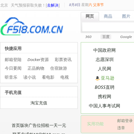
8月8日
星期
六
父亲节
北京
天气预报获取失败！[
去解决
]
网页
商品
图片
网页
商品
图片
360
百度
Google
快捷应用
中国政府网
志愿深圳
邮箱登陆
Docker资源
彩票资讯
今日要闻
正品购物
住宿旅游
人民网
听音乐
读小说
看电影
电视
亚马逊
BOSS直聘
手机充值
携程网
淘宝充值
中国人事考试网
邮箱登录
实用功能
首页版块广告位招租一天一元
违章