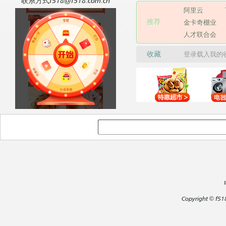
联系方式f518@f518.com.cn
阿里云
推荐
金卡奇棚业
人才联合会
收藏
登录载入我的
Copyright
©
f51