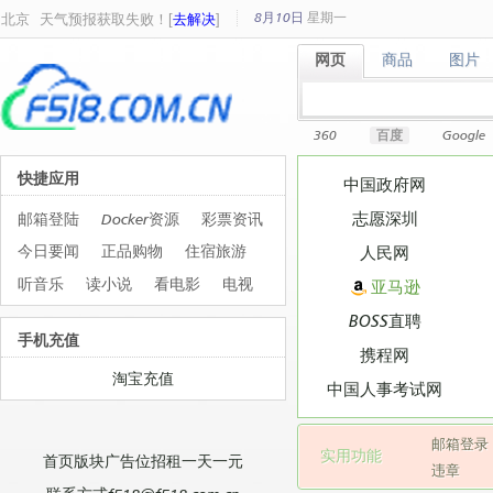
8月10日
星期
一
北京
天气预报获取失败！[
去解决
]
网页
商品
图片
网页
商品
图片
360
百度
Google
快捷应用
中国政府网
志愿深圳
邮箱登陆
Docker资源
彩票资讯
今日要闻
正品购物
住宿旅游
人民网
听音乐
读小说
看电影
电视
亚马逊
BOSS直聘
手机充值
携程网
淘宝充值
中国人事考试网
邮箱登录
实用功能
首页版块广告位招租一天一元
违章