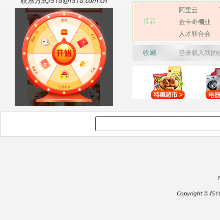
联系方式f518@f518.com.cn
阿里云
推荐
金卡奇棚业
人才联合会
收藏
登录载入我的
Copyright
©
f51