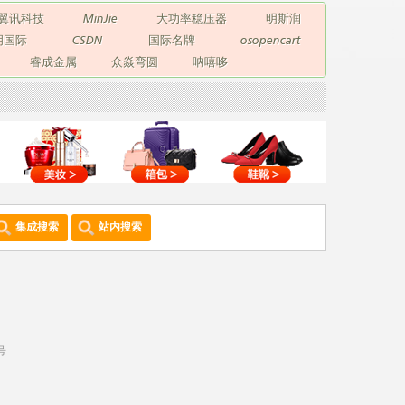
翼讯科技
MinJie
大功率稳压器
明斯润
玥国际
CSDN
国际名牌
osopencart
睿成金属
众焱弯圆
呐嘻哆
集成搜索
站内搜索
号