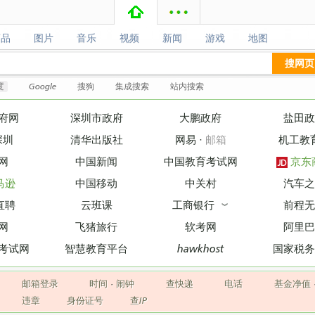
商品
图片
音乐
视频
新闻
游戏
地图
商品
图片
音乐
视频
新闻
游戏
地图
搜网页
度
Google
搜狗
集成搜索
站内搜索
府网
深圳市政府
大鹏政府
盐田政
深圳
清华出版社
网易
·
邮箱
机工教
网
中国新闻
中国教育考试网
京东
马逊
中国移动
中关村
汽车之
直聘
云班课
工商银行
前程无
︾
网
飞猪旅行
软考网
阿里巴
考试网
智慧教育平台
hawkhost
国家税务
邮箱登录
时间
·
闹钟
查快递
电话
基金净值
违章
身份证号
查IP