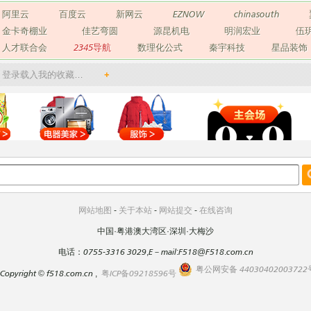
阿里云
百度云
新网云
EZNOW
chinasouth
金卡奇棚业
佳艺弯圆
源昆机电
明润宏业
伍
人才联合会
2345导航
数理化公式
秦宇科技
星品装饰
登录载入我的收藏…
+
网站地图
-
关于本站
-
网站提交
-
在线咨询
中国·粤港澳大湾区·深圳·大梅沙
电话：0755-3316 3029,E－mail:F518@F518.com.cn
粤公网安备 44030402003722
Copyright
©
f518.com.cn ,
粤ICP备09218596号