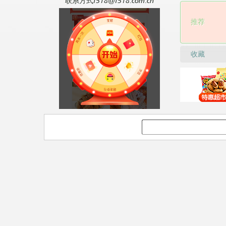
联系方式f518@f518.com.cn
推荐
收藏