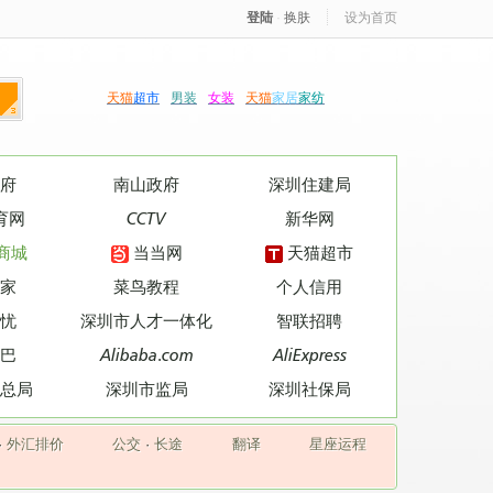
登陆
·
换肤
设为首页
天猫
超市
男装
女装
天猫
家居
家纺
府
南山政府
深圳住建局
育网
CCTV
新华网
商城
当当网
天猫超市
家
菜鸟教程
个人信用
忧
深圳市人才一体化
智联招聘
巴
Alibaba.com
AliExpress
总局
深圳市监局
深圳社保局
·
外汇排价
公交
·
长途
翻译
星座运程