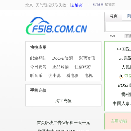
8月6日
星期
四
北京
天气预报获取失败！[
去解决
]
网页
网页
360
百
快捷应用
中国政
志愿
邮箱登陆
Docker资源
彩票资讯
今日要闻
正品购物
住宿旅游
人民
听音乐
读小说
看电影
电视
亚
BOSS
手机充值
携程
淘宝充值
中国人事
实用功能
首页版块广告位招租一天一元