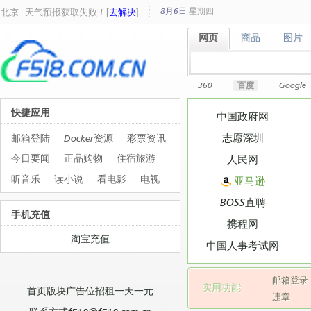
8月6日
星期
四
北京
天气预报获取失败！[
去解决
]
网页
商品
图片
网页
商品
图片
360
百度
Google
快捷应用
中国政府网
志愿深圳
邮箱登陆
Docker资源
彩票资讯
今日要闻
正品购物
住宿旅游
人民网
听音乐
读小说
看电影
电视
亚马逊
BOSS直聘
手机充值
携程网
淘宝充值
中国人事考试网
邮箱登录
实用功能
首页版块广告位招租一天一元
违章