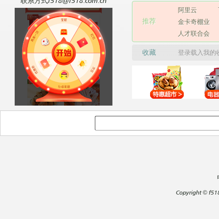
联系方式f518@f518.com.cn
阿里云
推荐
金卡奇棚业
人才联合会
收藏
登录载入我的
Copyright
©
f51