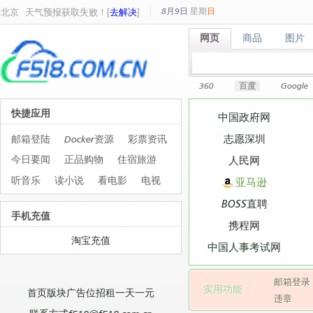
8月9日
星期
日
北京
天气预报获取失败！[
去解决
]
网页
商品
图片
网页
商品
图片
360
百度
Google
快捷应用
中国政府网
志愿深圳
邮箱登陆
Docker资源
彩票资讯
今日要闻
正品购物
住宿旅游
人民网
听音乐
读小说
看电影
电视
亚马逊
BOSS直聘
手机充值
携程网
淘宝充值
中国人事考试网
邮箱登录
实用功能
首页版块广告位招租一天一元
违章