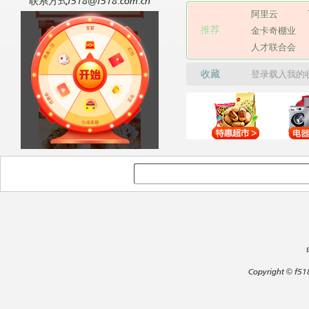
联系方式f518@f518.com.cn
阿里云
推荐
金卡奇棚业
人才联合会
收藏
登录载入我的
Copyright
©
f51