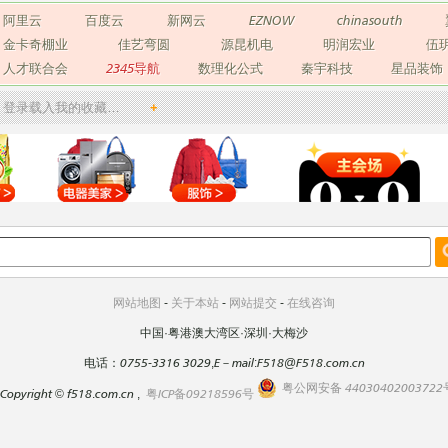
阿里云
百度云
新网云
EZNOW
chinasouth
金卡奇棚业
佳艺弯圆
源昆机电
明润宏业
伍
人才联合会
2345导航
数理化公式
秦宇科技
星品装饰
登录载入我的收藏…
+
网站地图
-
关于本站
-
网站提交
-
在线咨询
中国·粤港澳大湾区·深圳·大梅沙
电话：0755-3316 3029,E－mail:F518@F518.com.cn
粤公网安备 44030402003722
Copyright
©
f518.com.cn ,
粤ICP备09218596号