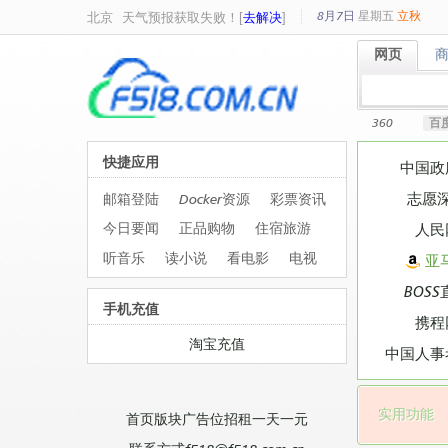
8月7日
星期
五
立秋
北京
天气预报获取失败！[
去解决
]
网页
网页
360
百
快捷应用
中国政
志愿
邮箱登陆
Docker资源
彩票资讯
今日要闻
正品购物
住宿旅游
人民
听音乐
读小说
看电影
电视
亚
BOSS
手机充值
携程
淘宝充值
中国人事
实用功能
首页版块广告位招租一天一元