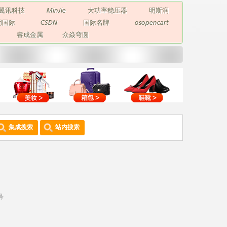
翼讯科技
MinJie
大功率稳压器
明斯润
玥国际
CSDN
国际名牌
osopencart
睿成金属
众焱弯圆
集成搜索
站内搜索
号