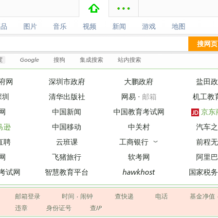
商品
图片
音乐
视频
新闻
游戏
地图
商品
图片
音乐
视频
新闻
游戏
地图
搜网页
度
Google
搜狗
集成搜索
站内搜索
府网
深圳市政府
大鹏政府
盐田政
深圳
清华出版社
网易
·
邮箱
机工教
网
中国新闻
中国教育考试网
京东
马逊
中国移动
中关村
汽车之
直聘
云班课
工商银行
前程无
︾
网
飞猪旅行
软考网
阿里巴
考试网
智慧教育平台
hawkhost
国家税务
邮箱登录
时间
·
闹钟
查快递
电话
基金净值
违章
身份证号
查IP