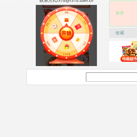
联系方式f518@f518.com.cn
推荐
收藏