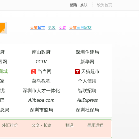
登陆
·
换肤
设为首页
天猫
超市
男装
女装
天猫
家居
家纺
府
南山政府
深圳住建局
育网
CCTV
新华网
商城
当当网
天猫超市
家
菜鸟教程
个人信用
忧
深圳市人才一体化
智联招聘
巴
Alibaba.com
AliExpress
总局
深圳市监局
深圳社保局
·
外汇排价
公交
·
长途
翻译
星座运程