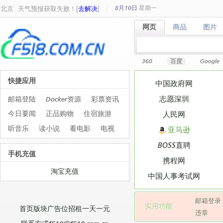
8月10日
星期
一
北京
天气预报获取失败！[
去解决
]
网页
商品
图片
网页
商品
图片
360
百度
Google
快捷应用
中国政府网
志愿深圳
邮箱登陆
Docker资源
彩票资讯
今日要闻
正品购物
住宿旅游
人民网
听音乐
读小说
看电影
电视
亚马逊
BOSS直聘
手机充值
携程网
淘宝充值
中国人事考试网
邮箱登录
实用功能
首页版块广告位招租一天一元
违章