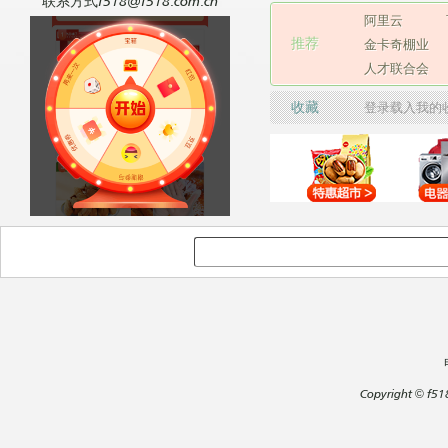
联系方式f518@f518.com.cn
阿里云
推荐
金卡奇棚业
人才联合会
收藏
登录载入我的
Copyright
©
f51