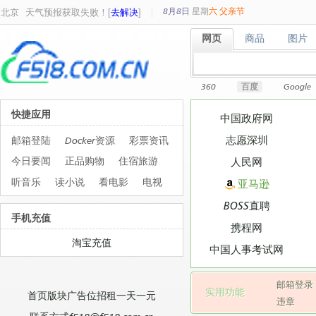
8月8日
星期
六
父亲节
北京
天气预报获取失败！[
去解决
]
网页
商品
图片
网页
商品
图片
360
百度
Google
快捷应用
中国政府网
志愿深圳
邮箱登陆
Docker资源
彩票资讯
今日要闻
正品购物
住宿旅游
人民网
听音乐
读小说
看电影
电视
亚马逊
BOSS直聘
手机充值
携程网
淘宝充值
中国人事考试网
邮箱登录
实用功能
首页版块广告位招租一天一元
违章