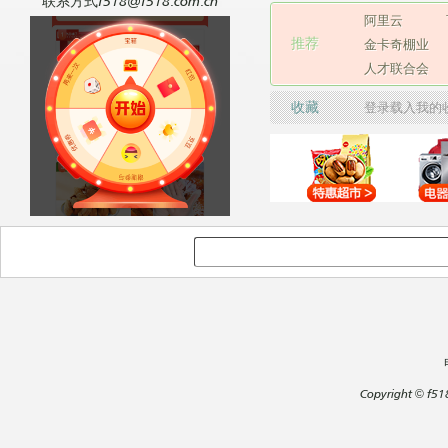
联系方式f518@f518.com.cn
阿里云
推荐
金卡奇棚业
人才联合会
收藏
登录载入我的
Copyright
©
f51