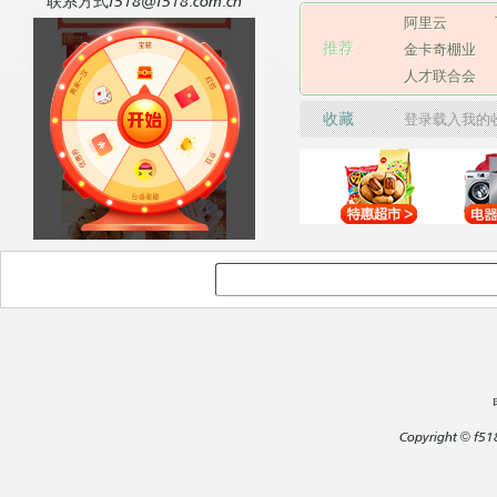
联系方式f518@f518.com.cn
阿里云
推荐
金卡奇棚业
人才联合会
收藏
登录载入我的
Copyright
©
f51