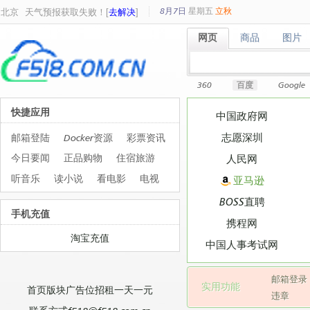
8月7日
星期
五
立秋
北京
天气预报获取失败！[
去解决
]
网页
商品
图片
网页
商品
图片
360
百度
Google
快捷应用
中国政府网
志愿深圳
邮箱登陆
Docker资源
彩票资讯
今日要闻
正品购物
住宿旅游
人民网
听音乐
读小说
看电影
电视
亚马逊
BOSS直聘
手机充值
携程网
淘宝充值
中国人事考试网
邮箱登录
实用功能
首页版块广告位招租一天一元
违章