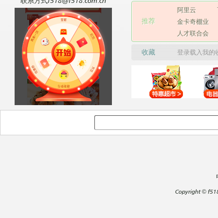
联系方式f518@f518.com.cn
阿里云
推荐
金卡奇棚业
人才联合会
收藏
登录载入我的
Copyright
©
f51