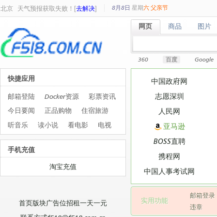
8月8日
星期
六
父亲节
北京
天气预报获取失败！[
去解决
]
网页
商品
图片
网页
商品
图片
360
百度
Google
快捷应用
中国政府网
志愿深圳
邮箱登陆
Docker资源
彩票资讯
今日要闻
正品购物
住宿旅游
人民网
听音乐
读小说
看电影
电视
亚马逊
BOSS直聘
手机充值
携程网
淘宝充值
中国人事考试网
邮箱登录
实用功能
首页版块广告位招租一天一元
违章