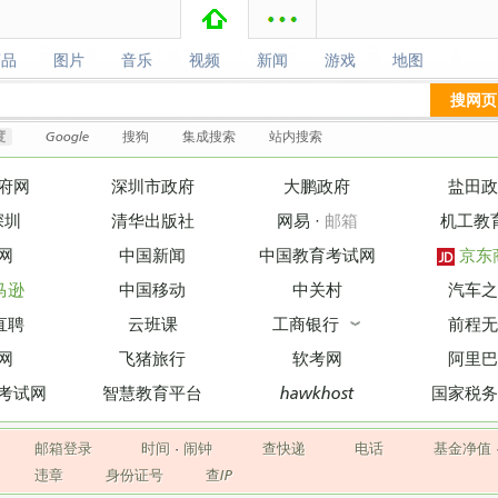
商品
图片
音乐
视频
新闻
游戏
地图
商品
图片
音乐
视频
新闻
游戏
地图
搜网页
度
Google
搜狗
集成搜索
站内搜索
府网
深圳市政府
大鹏政府
盐田政
深圳
清华出版社
网易
·
邮箱
机工教
网
中国新闻
中国教育考试网
京东
马逊
中国移动
中关村
汽车之
直聘
云班课
工商银行
前程无
︾
网
飞猪旅行
软考网
阿里巴
考试网
智慧教育平台
hawkhost
国家税务
邮箱登录
时间
·
闹钟
查快递
电话
基金净值
违章
身份证号
查IP