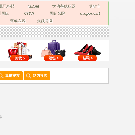
翼讯科技
MinJie
大功率稳压器
明斯润
玥国际
CSDN
国际名牌
osopencart
睿成金属
众焱弯圆
集成搜索
站内搜索
号