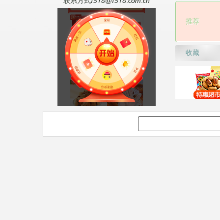
联系方式f518@f518.com.cn
推荐
收藏