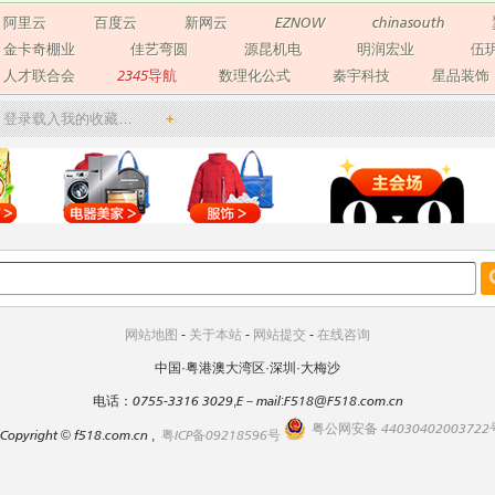
阿里云
百度云
新网云
EZNOW
chinasouth
金卡奇棚业
佳艺弯圆
源昆机电
明润宏业
伍
人才联合会
2345导航
数理化公式
秦宇科技
星品装饰
登录载入我的收藏…
+
网站地图
-
关于本站
-
网站提交
-
在线咨询
中国·粤港澳大湾区·深圳·大梅沙
电话：0755-3316 3029,E－mail:F518@F518.com.cn
粤公网安备 44030402003722
Copyright
©
f518.com.cn ,
粤ICP备09218596号