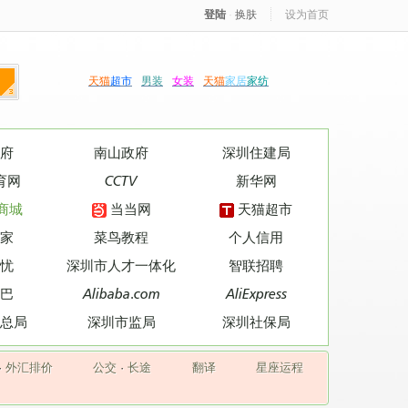
登陆
·
换肤
设为首页
天猫
超市
男装
女装
天猫
家居
家纺
府
南山政府
深圳住建局
育网
CCTV
新华网
商城
当当网
天猫超市
家
菜鸟教程
个人信用
忧
深圳市人才一体化
智联招聘
巴
Alibaba.com
AliExpress
总局
深圳市监局
深圳社保局
·
外汇排价
公交
·
长途
翻译
星座运程