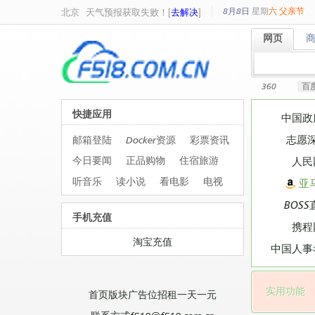
8月8日
星期
六
父亲节
北京
天气预报获取失败！[
去解决
]
网页
网页
360
百
快捷应用
中国政
志愿
邮箱登陆
Docker资源
彩票资讯
今日要闻
正品购物
住宿旅游
人民
听音乐
读小说
看电影
电视
亚
BOSS
手机充值
携程
淘宝充值
中国人事
实用功能
首页版块广告位招租一天一元