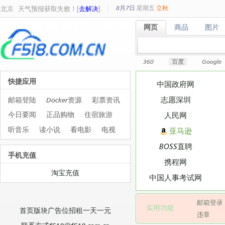
8月7日
星期
五
立秋
北京
天气预报获取失败！[
去解决
]
网页
商品
图片
网页
商品
图片
360
百度
Google
快捷应用
中国政府网
志愿深圳
邮箱登陆
Docker资源
彩票资讯
今日要闻
正品购物
住宿旅游
人民网
听音乐
读小说
看电影
电视
亚马逊
BOSS直聘
手机充值
携程网
淘宝充值
中国人事考试网
邮箱登录
实用功能
首页版块广告位招租一天一元
违章