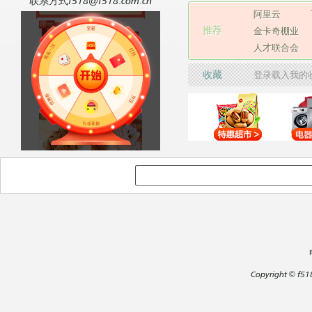
联系方式f518@f518.com.cn
阿里云
推荐
金卡奇棚业
人才联合会
收藏
登录载入我的
Copyright
©
f51