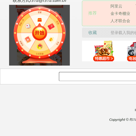
联系方式f518@f518.com.cn
阿里云
推荐
金卡奇棚业
人才联合会
收藏
登录载入我的
Copyright
©
f51