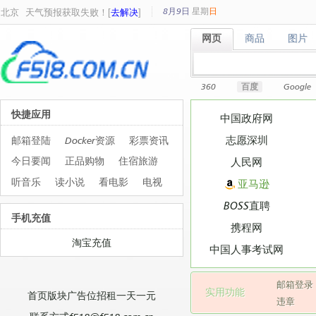
8月9日
星期
日
北京
天气预报获取失败！[
去解决
]
网页
商品
图片
网页
商品
图片
360
百度
Google
快捷应用
中国政府网
志愿深圳
邮箱登陆
Docker资源
彩票资讯
今日要闻
正品购物
住宿旅游
人民网
听音乐
读小说
看电影
电视
亚马逊
BOSS直聘
手机充值
携程网
淘宝充值
中国人事考试网
邮箱登录
实用功能
首页版块广告位招租一天一元
违章