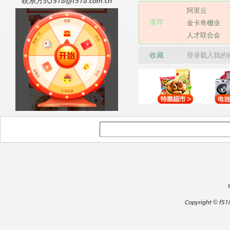
联系方式f518@f518.com.cn
阿里云
推荐
金卡奇棚业
人才联合会
收藏
登录载入我的
Copyright
©
f51