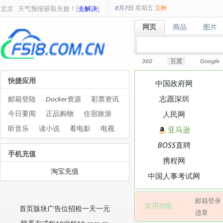
8月7日
星期
五
立秋
北京
天气预报获取失败！[
去解决
]
网页
商品
图片
网页
商品
图片
360
百度
Google
快捷应用
中国政府网
志愿深圳
邮箱登陆
Docker资源
彩票资讯
今日要闻
正品购物
住宿旅游
人民网
听音乐
读小说
看电影
电视
亚马逊
BOSS直聘
手机充值
携程网
淘宝充值
中国人事考试网
邮箱登录
实用功能
首页版块广告位招租一天一元
违章