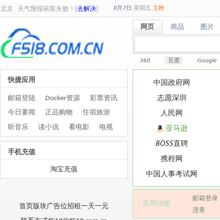
8月7日
星期
五
立秋
北京
天气预报获取失败！[
去解决
]
网页
商品
图片
网页
商品
图片
360
百度
Google
快捷应用
中国政府网
志愿深圳
邮箱登陆
Docker资源
彩票资讯
今日要闻
正品购物
住宿旅游
人民网
听音乐
读小说
看电影
电视
亚马逊
BOSS直聘
手机充值
携程网
淘宝充值
中国人事考试网
邮箱登录
实用功能
首页版块广告位招租一天一元
违章