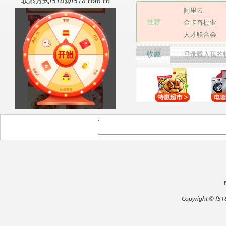
联系方式f518@f518.com.cn
阿里云
推荐
金卡奇棚业
人才联合会
收藏
登录载入我的
Copyright
©
f51