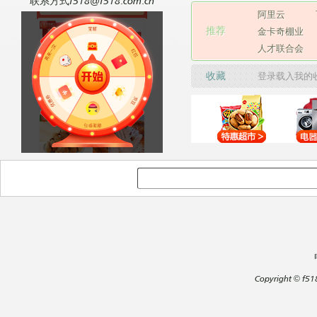
联系方式f518@f518.com.cn
阿里云
推荐
金卡奇棚业
人才联合会
收藏
登录载入我的
Copyright
©
f51