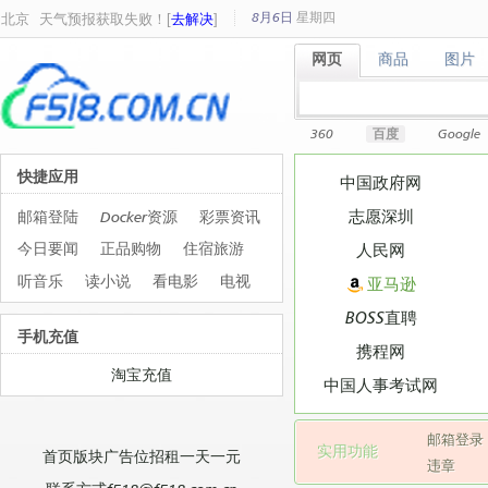
8月6日
星期
四
北京
天气预报获取失败！[
去解决
]
网页
商品
图片
网页
商品
图片
360
百度
Google
快捷应用
中国政府网
志愿深圳
邮箱登陆
Docker资源
彩票资讯
今日要闻
正品购物
住宿旅游
人民网
听音乐
读小说
看电影
电视
亚马逊
BOSS直聘
手机充值
携程网
淘宝充值
中国人事考试网
邮箱登录
实用功能
首页版块广告位招租一天一元
违章