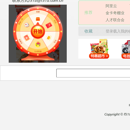
联系方式f518@f518.com.cn
阿里云
推荐
金卡奇棚业
人才联合会
收藏
登录载入我的
Copyright
©
f51