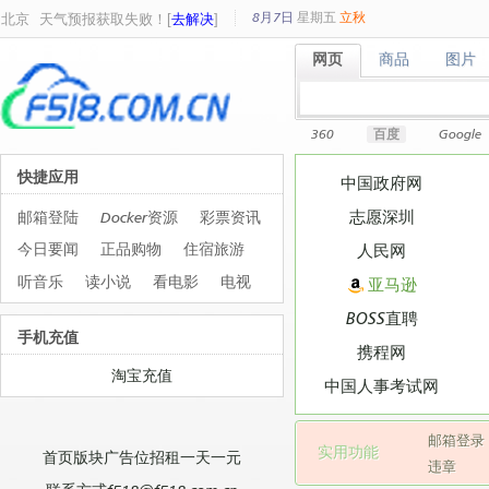
8月7日
星期
五
立秋
北京
天气预报获取失败！[
去解决
]
网页
商品
图片
网页
商品
图片
360
百度
Google
快捷应用
中国政府网
志愿深圳
邮箱登陆
Docker资源
彩票资讯
今日要闻
正品购物
住宿旅游
人民网
听音乐
读小说
看电影
电视
亚马逊
BOSS直聘
手机充值
携程网
淘宝充值
中国人事考试网
邮箱登录
实用功能
首页版块广告位招租一天一元
违章