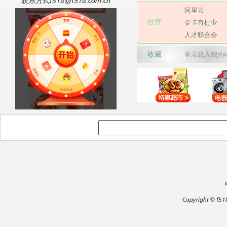
联系方式f518@f518.com.cn
阿里云
推荐
金卡奇棚业
人才联合会
收藏
登录载入我的
Copyright
©
f51