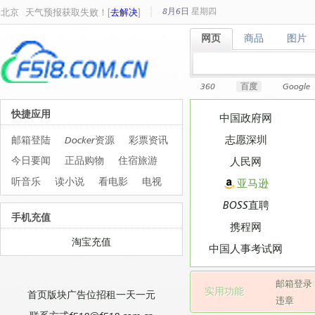
8月6日
星期
四
北京
天气预报获取失败！[
去解决
]
网页
商品
图片
网页
商品
图片
360
百度
Google
快捷应用
中国政府网
志愿深圳
邮箱登陆
Docker资源
彩票资讯
今日要闻
正品购物
住宿旅游
人民网
听音乐
读小说
看电影
电视
亚马逊
BOSS直聘
手机充值
携程网
淘宝充值
中国人事考试网
邮箱登录
实用功能
首页版块广告位招租一天一元
违章