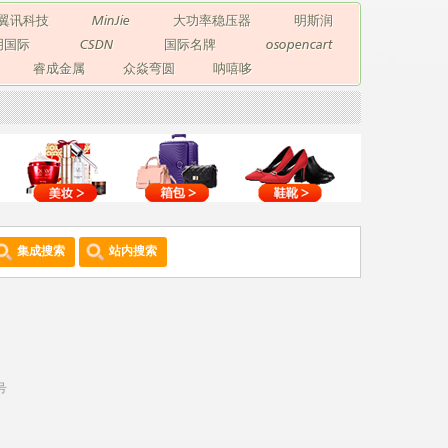
翼讯科技
MinJie
大功率稳压器
明斯润
玥国际
CSDN
国际名牌
osopencart
睿成金属
众焱弯圆
呐嘻哆
集成搜索
站内搜索
号