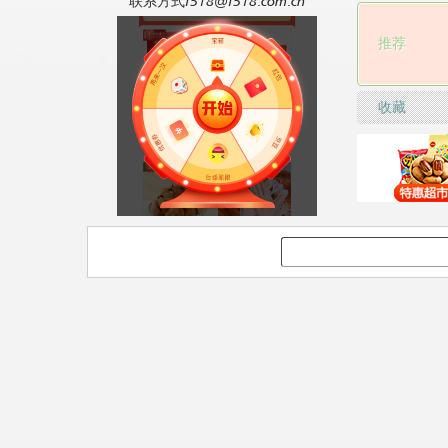
联系方式f518@f518.com.cn
推荐
收藏