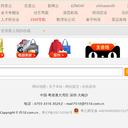
阿里云
百度云
新网云
EZNOW
chinasouth
金卡奇棚业
佳艺弯圆
源昆机电
明润宏业
伍
人才联合会
2345导航
数理化公式
秦宇科技
星品装饰
登录载入我的收藏…
+
网站地图
-
关于本站
-
网站提交
-
在线咨询
中国·粤港澳大湾区·深圳·大梅沙
电话：0755-3316 3029,E－mail:F518@F518.com.cn
粤公网安备 44030402003722
Copyright
©
f518.com.cn ,
粤ICP备09218596号