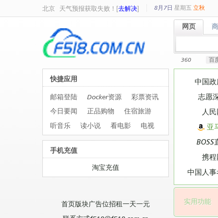
8月7日
星期
五
立秋
北京
天气预报获取失败！[
去解决
]
网页
网页
360
百
快捷应用
中国政
志愿
邮箱登陆
Docker资源
彩票资讯
今日要闻
正品购物
住宿旅游
人民
听音乐
读小说
看电影
电视
亚
BOSS
手机充值
携程
淘宝充值
中国人事
实用功能
首页版块广告位招租一天一元