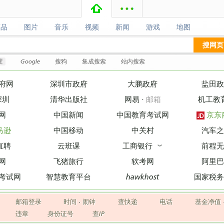
商品
图片
音乐
视频
新闻
游戏
地图
商品
图片
音乐
视频
新闻
游戏
地图
搜网页
度
Google
搜狗
集成搜索
站内搜索
府网
深圳市政府
大鹏政府
盐田政
深圳
清华出版社
网易
·
邮箱
机工教
网
中国新闻
中国教育考试网
京东
马逊
中国移动
中关村
汽车之
直聘
云班课
工商银行
前程无
︾
网
飞猪旅行
软考网
阿里巴
考试网
智慧教育平台
hawkhost
国家税务
邮箱登录
时间
·
闹钟
查快递
电话
基金净值
违章
身份证号
查IP