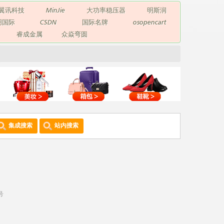
翼讯科技
MinJie
大功率稳压器
明斯润
玥国际
CSDN
国际名牌
osopencart
睿成金属
众焱弯圆
集成搜索
站内搜索
号