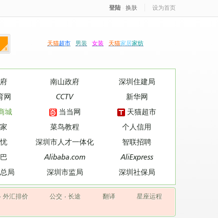
登陆
·
换肤
设为首页
天猫
超市
男装
女装
天猫
家居
家纺
府
南山政府
深圳住建局
育网
CCTV
新华网
商城
当当网
天猫超市
家
菜鸟教程
个人信用
忧
深圳市人才一体化
智联招聘
巴
Alibaba.com
AliExpress
总局
深圳市监局
深圳社保局
·
外汇排价
公交
·
长途
翻译
星座运程