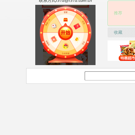
联系方式f518@f518.com.cn
推荐
收藏