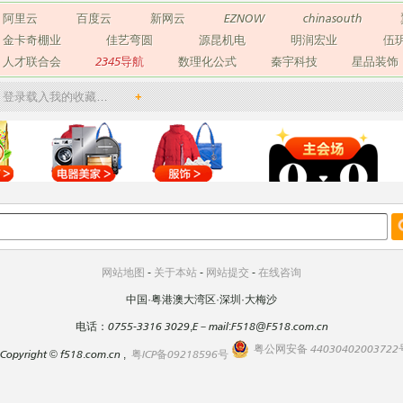
阿里云
百度云
新网云
EZNOW
chinasouth
金卡奇棚业
佳艺弯圆
源昆机电
明润宏业
伍
人才联合会
2345导航
数理化公式
秦宇科技
星品装饰
登录载入我的收藏…
+
网站地图
-
关于本站
-
网站提交
-
在线咨询
中国·粤港澳大湾区·深圳·大梅沙
电话：0755-3316 3029,E－mail:F518@F518.com.cn
粤公网安备 44030402003722
Copyright
©
f518.com.cn ,
粤ICP备09218596号