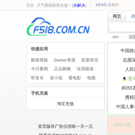
8月9日
星期
日
北京
天气预报获取失败！[
去解决
]
网页
网页
360
百
快捷应用
中国政
志愿
邮箱登陆
Docker资源
彩票资讯
今日要闻
正品购物
住宿旅游
人民
听音乐
读小说
看电影
电视
亚
BOSS
手机充值
携程
淘宝充值
中国人事
实用功能
首页版块广告位招租一天一元