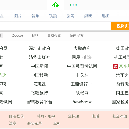
商品
图片
音乐
视频
新闻
游戏
地图
商品
图片
音乐
视频
新闻
游戏
地图
搜网页
度
Google
搜狗
集成搜索
站内搜索
府网
深圳市政府
大鹏政府
盐田政
深圳
清华出版社
网易
·
邮箱
机工教
网
中国新闻
中国教育考试网
京东
马逊
中国移动
中关村
汽车之
直聘
云班课
工商银行
前程无
︾
网
飞猪旅行
软考网
阿里巴
考试网
智慧教育平台
hawkhost
国家税务
邮箱登录
时间
·
闹钟
查快递
电话
基金净值
违章
身份证号
查IP