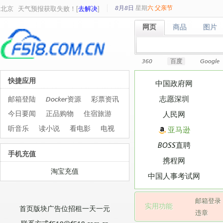
8月8日
星期
六
父亲节
北京
天气预报获取失败！[
去解决
]
网页
商品
图片
网页
商品
图片
360
百度
Google
快捷应用
中国政府网
志愿深圳
邮箱登陆
Docker资源
彩票资讯
今日要闻
正品购物
住宿旅游
人民网
听音乐
读小说
看电影
电视
亚马逊
BOSS直聘
手机充值
携程网
淘宝充值
中国人事考试网
邮箱登录
实用功能
首页版块广告位招租一天一元
违章