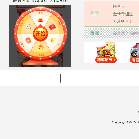
联系方式f518@f518.com.cn
阿里云
推荐
金卡奇棚业
人才联合会
收藏
登录载入我的
Copyright
©
f51