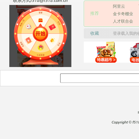
联系方式f518@f518.com.cn
阿里云
推荐
金卡奇棚业
人才联合会
收藏
登录载入我的
Copyright
©
f51