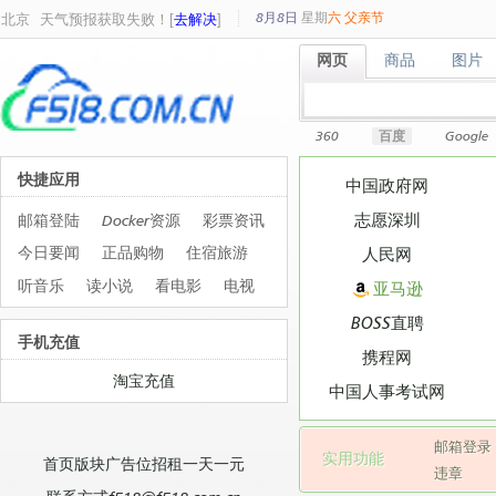
8月8日
星期
六
父亲节
北京
天气预报获取失败！[
去解决
]
网页
商品
图片
网页
商品
图片
360
百度
Google
快捷应用
中国政府网
志愿深圳
邮箱登陆
Docker资源
彩票资讯
今日要闻
正品购物
住宿旅游
人民网
听音乐
读小说
看电影
电视
亚马逊
BOSS直聘
手机充值
携程网
淘宝充值
中国人事考试网
邮箱登录
实用功能
首页版块广告位招租一天一元
违章