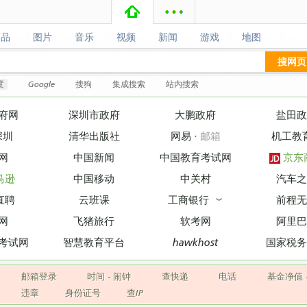
商品
图片
音乐
视频
新闻
游戏
地图
商品
图片
音乐
视频
新闻
游戏
地图
搜网页
度
Google
搜狗
集成搜索
站内搜索
府网
深圳市政府
大鹏政府
盐田政
深圳
清华出版社
网易
·
邮箱
机工教
网
中国新闻
中国教育考试网
京东
马逊
中国移动
中关村
汽车之
直聘
云班课
工商银行
前程无
︾
网
飞猪旅行
软考网
阿里巴
考试网
智慧教育平台
hawkhost
国家税务
邮箱登录
时间
·
闹钟
查快递
电话
基金净值
违章
身份证号
查IP