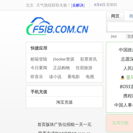
8月6日
星期
四
北京
天气预报获取失败！[
去解决
]
网页
网页
360
百
快捷应用
中国政
志愿
邮箱登陆
Docker资源
彩票资讯
今日要闻
正品购物
住宿旅游
人民
听音乐
读小说
看电影
电视
亚
BOSS
手机充值
携程
淘宝充值
中国人事
实用功能
首页版块广告位招租一天一元