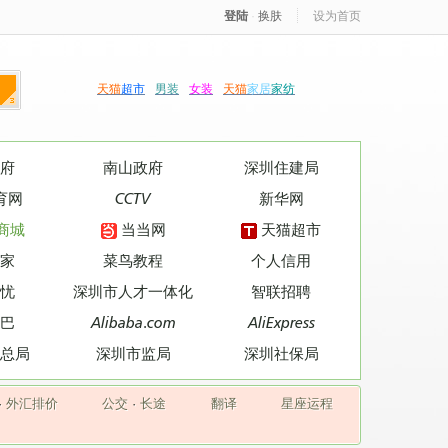
登陆
·
换肤
设为首页
天猫
超市
男装
女装
天猫
家居
家纺
府
南山政府
深圳住建局
育网
CCTV
新华网
商城
当当网
天猫超市
家
菜鸟教程
个人信用
忧
深圳市人才一体化
智联招聘
巴
Alibaba.com
AliExpress
总局
深圳市监局
深圳社保局
·
外汇排价
公交
·
长途
翻译
星座运程