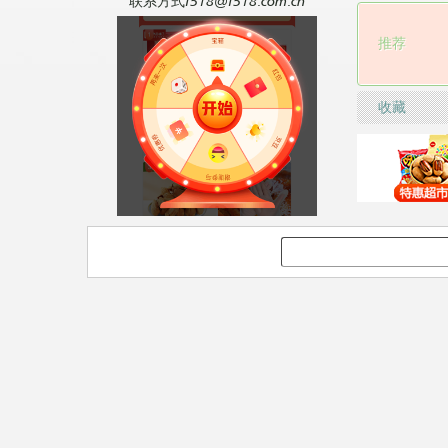
联系方式f518@f518.com.cn
推荐
收藏