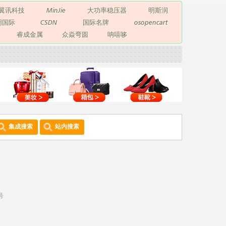
翼讯科技
MinJie
大功率稳压器
明斯润
玥国际
CSDN
国际名牌
osopencart
睿成金属
众焱弯圆
呐嘻哆
集成搜索
站内搜索
号