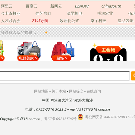
阿里云
百度云
新网云
EZNOW
chinasouth
金卡奇棚业
佳艺弯圆
源昆机电
明润宏业
伍
人才联合会
2345导航
数理化公式
秦宇科技
星品装饰
登录载入我的收藏…
+
网站地图
-
关于本站
-
网站提交
-
在线咨询
中国·粤港澳大湾区·深圳·大梅沙
电话：0755-3316 3029,E－mail:F518@F518.com.cn
粤公网安备 44030402003722
Copyright
©
f518.com.cn ,
粤ICP备09218596号