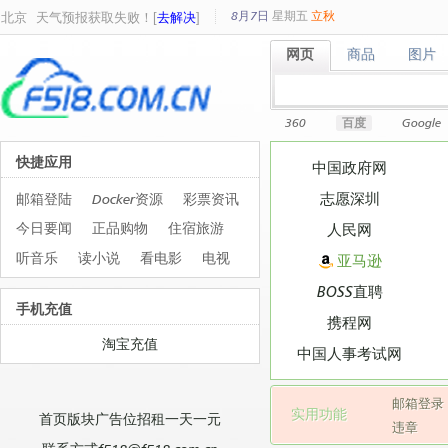
8月7日
星期
五
立秋
北京
天气预报获取失败！[
去解决
]
网页
商品
图片
网页
商品
图片
360
百度
Google
快捷应用
中国政府网
志愿深圳
邮箱登陆
Docker资源
彩票资讯
今日要闻
正品购物
住宿旅游
人民网
听音乐
读小说
看电影
电视
亚马逊
BOSS直聘
手机充值
携程网
淘宝充值
中国人事考试网
邮箱登录
实用功能
首页版块广告位招租一天一元
违章