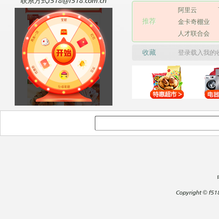
联系方式f518@f518.com.cn
阿里云
推荐
金卡奇棚业
人才联合会
收藏
登录载入我的
Copyright
©
f51