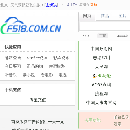
8月7日
星期
五
立秋
北京
天气预报获取失败！[
去解决
]
网页
商品
图片
网页
商品
图片
360
百度
Google
快捷应用
中国政府网
志愿深圳
邮箱登陆
Docker资源
彩票资讯
今日要闻
正品购物
住宿旅游
人民网
听音乐
读小说
看电影
电视
亚马逊
BOSS直聘
手机充值
携程网
淘宝充值
中国人事考试网
邮箱登录
实用功能
首页版块广告位招租一天一元
违章