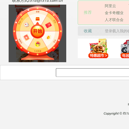
联系方式f518@f518.com.cn
阿里云
推荐
金卡奇棚业
人才联合会
收藏
登录载入我的
Copyright
©
f51