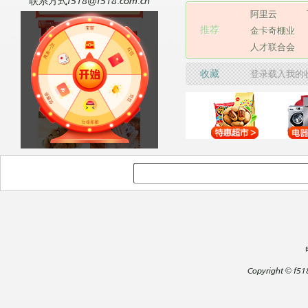
联系方式f518@f518.com.cn
阿里云
推荐
金卡奇棚业
人才联合会
收藏
登录载入我的
Copyright
©
f51