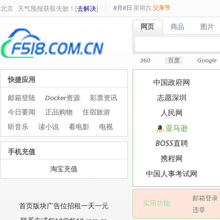
8月8日
星期
六
父亲节
北京
天气预报获取失败！[
去解决
]
网页
商品
图片
网页
商品
图片
360
百度
Google
快捷应用
中国政府网
志愿深圳
邮箱登陆
Docker资源
彩票资讯
今日要闻
正品购物
住宿旅游
人民网
听音乐
读小说
看电影
电视
亚马逊
BOSS直聘
手机充值
携程网
淘宝充值
中国人事考试网
邮箱登录
实用功能
首页版块广告位招租一天一元
违章