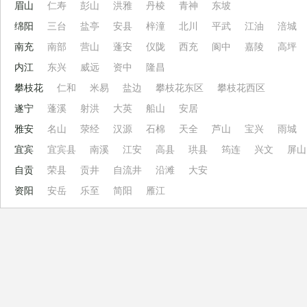
眉山
仁寿
彭山
洪雅
丹棱
青神
东坡
绵阳
三台
盐亭
安县
梓潼
北川
平武
江油
涪城
南充
南部
营山
蓬安
仪陇
西充
阆中
嘉陵
高坪
内江
东兴
威远
资中
隆昌
攀枝花
仁和
米易
盐边
攀枝花东区
攀枝花西区
遂宁
蓬溪
射洪
大英
船山
安居
雅安
名山
荥经
汉源
石棉
天全
芦山
宝兴
雨城
宜宾
宜宾县
南溪
江安
高县
珙县
筠连
兴文
屏山
自贡
荣县
贡井
自流井
沿滩
大安
资阳
安岳
乐至
简阳
雁江