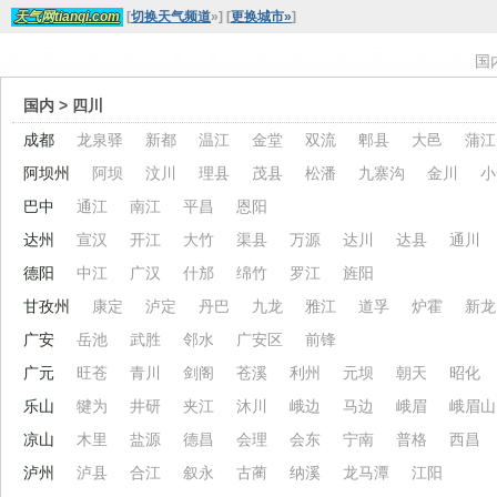
[
切换天气频道
»
]
[
更换城市»
]
天气网tianqi.com
国
国内
> 四川
成都
龙泉驿
新都
温江
金堂
双流
郫县
大邑
蒲江
阿坝州
阿坝
汶川
理县
茂县
松潘
九寨沟
金川
小
巴中
通江
南江
平昌
恩阳
达州
宣汉
开江
大竹
渠县
万源
达川
达县
通川
德阳
中江
广汉
什邡
绵竹
罗江
旌阳
甘孜州
康定
泸定
丹巴
九龙
雅江
道孚
炉霍
新龙
广安
岳池
武胜
邻水
广安区
前锋
广元
旺苍
青川
剑阁
苍溪
利州
元坝
朝天
昭化
乐山
犍为
井研
夹江
沐川
峨边
马边
峨眉
峨眉山
凉山
木里
盐源
德昌
会理
会东
宁南
普格
西昌
泸州
泸县
合江
叙永
古蔺
纳溪
龙马潭
江阳