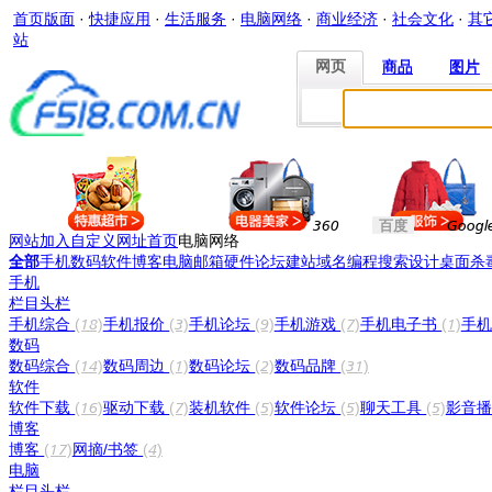
首页版面
·
快捷应用
·
生活服务
·
电脑网络
·
商业经济
·
社会文化
·
其
站
网页
商品
图片
网页
商品
图片
360
百度
Googl
网站加入
自定义网址
首页
电脑网络
全部
手机
数码
软件
博客
电脑
邮箱
硬件
论坛
建站
域名
编程
搜索
设计
桌面
杀
手机
栏目头栏
手机综合
(18)
手机报价
(3)
手机论坛
(9)
手机游戏
(7)
手机电子书
(1)
手
数码
数码综合
(14)
数码周边
(1)
数码论坛
(2)
数码品牌
(31)
软件
软件下载
(16)
驱动下载
(7)
装机软件
(5)
软件论坛
(5)
聊天工具
(5)
影音
博客
博客
(17)
网摘/书签
(4)
电脑
栏目头栏