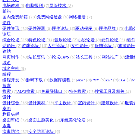
电脑教程
(9)
电脑报刊
(7)
网管技术
(2)
邮箱
国内免费邮箱
(13)
免费网络硬盘
(6)
网络相册
(7)
硬件
硬件资讯
(15)
硬件评测
(8)
硬件论坛
(8)
驱动程序
(6)
硬件品牌
(75)
电脑
论坛
综合论坛
(25)
特色论坛
(31)
音乐论坛
(7)
小说论坛
(8)
硬件论坛
(11)
软
话论坛
(7)
游戏论坛
(10)
人生论坛
(3)
女性论坛
(3)
服饰论坛
(4)
旅游论
建站
网页制作
(10)
站长资讯
(5)
论坛CMS
(6)
站长工具
(15)
网站推广
(8)
流量
域名
域名主机
(9)
编程
编程开发
(9)
源码下载
(9)
数据库编程
(5)
ASP
(8)
PHP
(5)
JSP
(3)
CGI
(2)
搜索
搜索
(7)
MP3搜索
(2)
免费登陆口
(4)
特色搜索
(11)
搜索工具及相关
(5)
设计
设计综合
(16)
设计素材
(13)
平面设计
(8)
室内设计
(8)
建筑设计
(4)
服装
桌面
栏目头栏
桌面壁纸
(12)
桌面主题美化
(2)
系统美化论坛
(4)
杀毒
病毒防治
(12)
安全防毒论坛
(6)