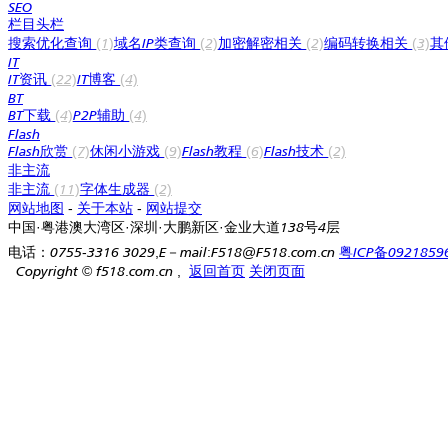
SEO
栏目头栏
搜索优化查询
(1)
域名IP类查询
(2)
加密解密相关
(2)
编码转换相关
(3)
其
IT
IT资讯
(22)
IT博客
(4)
BT
BT下载
(4)
P2P辅助
(4)
Flash
Flash欣赏
(7)
休闲小游戏
(9)
Flash教程
(6)
Flash技术
(2)
非主流
非主流
(11)
字体生成器
(2)
网站地图
-
关于本站
-
网站提交
中国·粤港澳大湾区·深圳·大鹏新区·金业大道138号4层
电话：0755-3316 3029,E－mail:F518@F518.com.cn
粤ICP备0921859
Copyright
©
f518.com.cn ,
返回首页
关闭页面