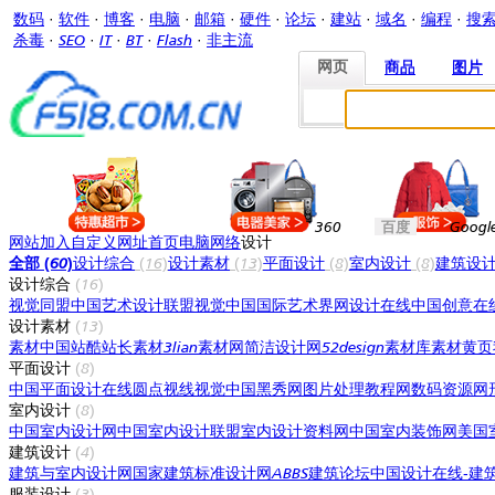
数码
·
软件
·
博客
·
电脑
·
邮箱
·
硬件
·
论坛
·
建站
·
域名
·
编程
·
搜
杀毒
·
SEO
·
IT
·
BT
·
Flash
·
非主流
网页
商品
图片
网页
商品
图片
360
百度
Googl
网站加入
自定义网址
首页
电脑网络
设计
全部 (60)
设计综合
(16)
设计素材
(13)
平面设计
(8)
室内设计
(8)
建筑设
设计综合
(16)
视觉同盟
中国艺术设计联盟
视觉中国
国际艺术界网
设计在线
中国创意在
设计素材
(13)
素材中国
站酷
站长素材
3lian素材网
简洁设计网
52design素材库
素材黄页
平面设计
(8)
中国平面设计在线
圆点视线
视觉中国
黑秀网
图片处理教程网
数码资源网
室内设计
(8)
中国室内设计网
中国室内设计联盟
室内设计资料网
中国室内装饰网
美国
建筑设计
(4)
建筑与室内设计网
国家建筑标准设计网
ABBS建筑论坛
中国设计在线-建
服装设计
(3)