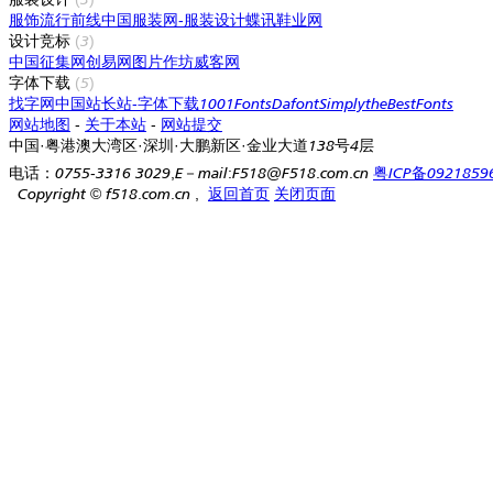
服饰流行前线
中国服装网-服装设计
蝶讯鞋业网
设计竞标
(3)
中国征集网
创易网
图片作坊威客网
字体下载
(5)
找字网
中国站长站-字体下载
1001Fonts
Dafont
SimplytheBestFonts
网站地图
-
关于本站
-
网站提交
中国·粤港澳大湾区·深圳·大鹏新区·金业大道138号4层
电话：0755-3316 3029,E－mail:F518@F518.com.cn
粤ICP备0921859
Copyright
©
f518.com.cn ,
返回首页
关闭页面